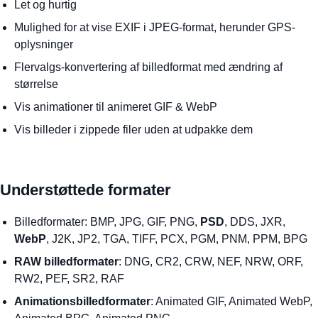
Let og hurtig
Mulighed for at vise EXIF i JPEG-format, herunder GPS-
oplysninger
Flervalgs-konvertering af billedformat med ændring af
størrelse
Vis animationer til animeret GIF & WebP
Vis billeder i zippede filer uden at udpakke dem
Understøttede formater
Billedformater: BMP, JPG, GIF, PNG,
PSD
, DDS, JXR,
WebP
, J2K, JP2, TGA, TIFF, PCX, PGM, PNM, PPM, BPG
RAW billedformater
: DNG, CR2, CRW, NEF, NRW, ORF,
RW2, PEF, SR2, RAF
Animationsbilledformater
: Animated GIF, Animated WebP,