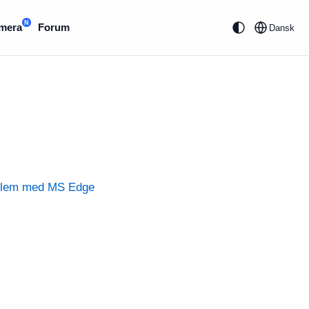
N
mera
Forum
Dansk
problem med MS Edge