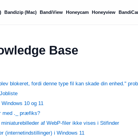
)
Bandizip (Mac)
BandiView
Honeycam
Honeyview
BandiCa
owledge Base
. blev blokeret, fordi denne type fil kan skade din enhed." 
Jobliste
 i Windows 10 og 11
er med ._ præfiks?
 miniaturebilleder af WebP-filer ikke vises i Stifinder
 (internetindstillinger) i Windows 11