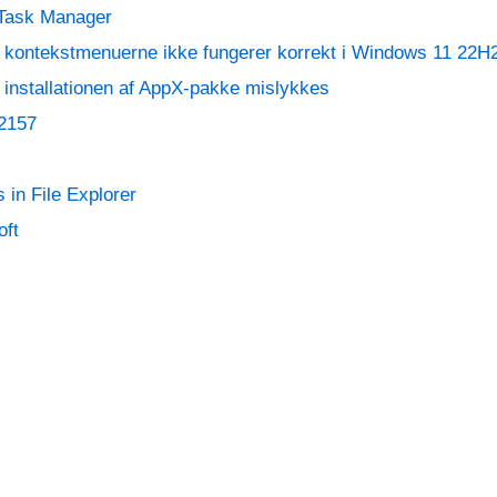
i Task Manager
år kontekstmenuerne ikke fungerer korrekt i Windows 11 22H
r installationen af AppX-pakke mislykkes
12157
 in File Explorer
oft