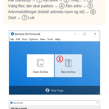
Kør Bandizip → ① Nyt arkiv → ② Tilføj... → ③
Vælg filer, der skal pakkes → ④ Åbn arkiv → ⑤
Arkivindstillinger (Indstil arkivets navn og sti) → ⑥
Start → ⑦ Luk