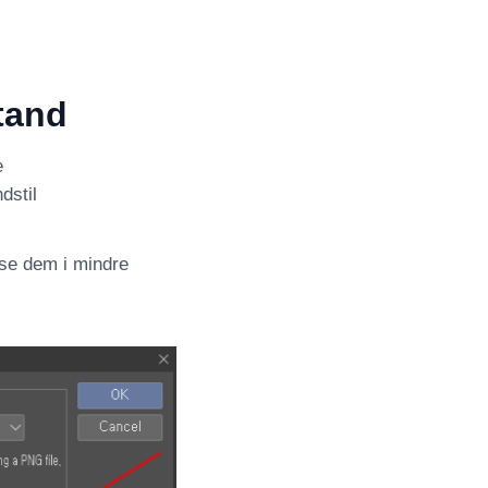
tand
e
dstil
ise dem i mindre