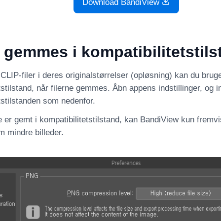
Download BandiView
gemmes i kompatibilitetstils
f CLIP-filer i deres originalstørrelser (opløsning) kan du brug
tstilstand, når filerne gemmes. Åbn appens indstillinger, og in
tstilstanden som nedenfor.
ke er gemt i kompatibilitetstilstand, kan BandiView kun fremv
m mindre billeder.