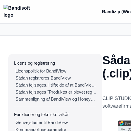
Bandizip (Win
Såda
Licens og registrering
(.cli
Licenspolitik for BandiView
Sådan registreres BandiView
Sådan fejlsøges, i tilfælde af at BandiView ikke kan registreres
Sådan fejlsøges "Produktet er blevet registreret på for mange enheder."
CLIP STUDIO 
Sammenligning af BandiView og Honeyview
softwarefirma.
Funktioner og tekniske vilkår
Genvejstaster til BandiView
Kommandolinje-parametre