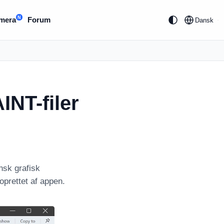
N
mera
Forum
Dansk
NT-filer
nsk grafisk
 oprettet af appen.