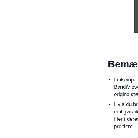
Bemær
I inkompat
BandiView 
originalstø
Hvis du b
muligvis ik
filer i de
problem.