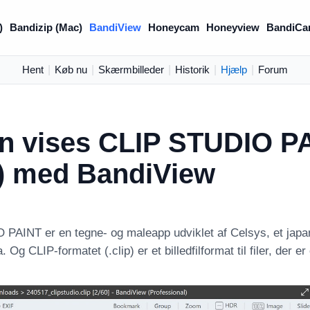
)
Bandizip (Mac)
BandiView
Honeycam
Honeyview
BandiCa
Hent
|
Køb nu
|
Skærmbilleder
|
Historik
|
Hjælp
|
Forum
n vises CLIP STUDIO PAI
p) med BandiView
PAINT er en tegne- og maleapp udviklet af Celsys, et japa
 Og CLIP-formatet (.clip) er et billedfilformat til filer, der er