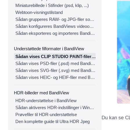
Miniaturebillede i Stifinder (psd, klip, ...)
Webtoon-visningstilstand
Sådan grupperes RAW- og JPG-filer som et enkelt billede
Sådan konfigureres BandiViews videooutput
Sådan eksporteres og importeres BandiView-indstillinger
Understøttede filformater i BandiView
Sådan vises CLIP STUDIO PAINT-filer (.clip) med BandiView
Sådan vises PSD-filer (.psd) med BandiView
Sådan vises SVG-filer (.svg) med BandiView
Sådan vises HEIC- og HEIF-filer med BandiView
HDR-billeder med BandiView
HDR-understøttelse i BandiView
Sådan aktiveres HDR-indstillinger i Windows
Prøvefiler til HDR-understøttelse
Du kan se CL
Den komplette guide til Ultra HDR Jpeg