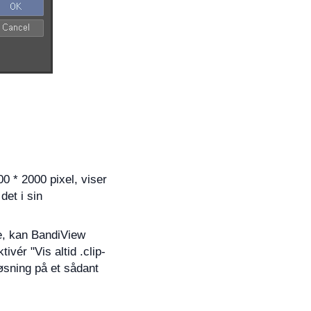
00 * 2000 pixel, viser
det i sin
e, kan BandiView
ivér "Vis altid .clip-
løsning på et sådant