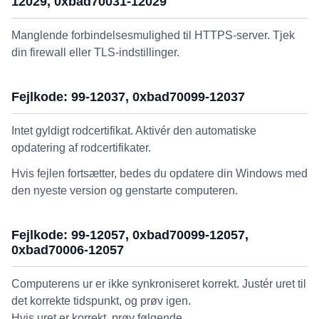
12029, 0xbad70031-12029
Manglende forbindelsesmulighed til HTTPS-server. Tjek
din firewall eller TLS-indstillinger.
Fejlkode: 99-12037, 0xbad70099-12037
Intet gyldigt rodcertifikat. Aktivér den automatiske
opdatering af rodcertifikater.
Hvis fejlen fortsætter, bedes du opdatere din Windows med
den nyeste version og genstarte computeren.
Fejlkode: 99-12057, 0xbad70099-12057,
0xbad70006-12057
Computerens ur er ikke synkroniseret korrekt. Justér uret til
det korrekte tidspunkt, og prøv igen.
Hvis uret er korrekt, prøv følgende.